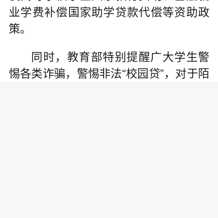
业学费补偿国家助学贷款代偿等资助政
策。
同时，教育部特别提醒广大学生警
惕各类诈骗，警惕非法“校园贷”，对于陌
生可疑的短信、来电、微信好友等，做
到“不回复、不接听、不理睬、不转账”，
解决经济困难最安全最靠谱的方法是向
家长、老师和学校求教求助。不让一个
学生因家庭经济困难而失学，是党和政
府的庄严承诺。
教育部财务司相关负责人介绍，当
前已形成投入上以政府资助为主、学校