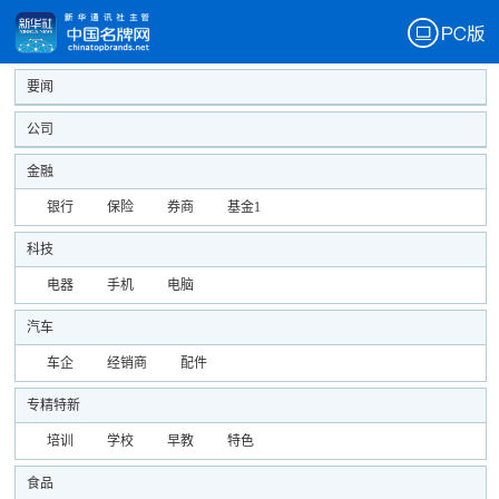
要闻
公司
金融
银行
保险
券商
基金1
科技
电器
手机
电脑
汽车
车企
经销商
配件
专精特新
培训
学校
早教
特色
食品