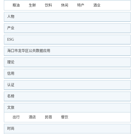
粮油
生鲜
饮料
休闲
特产
酒业
人物
产业
ESG
海口市龙华区公共数据应用
理论
信用
认证
名榜
文旅
出行
酒店
民宿
餐饮
时尚