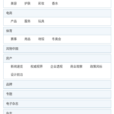
美容
护肤
彩妆
香水
电商
产品
服务
玩具
体育
赛事
用品
场馆
冬奥会
风物中国
房产
新闻速览
权威视界
企业透视
商业观察
政策风标
设计前沿
品牌
专题
电子杂志
杂志