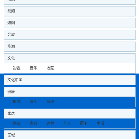
视频
炫图
会展
能源
文化
影视
音乐
收藏
文化中国
健康
医院
医药
保健
家居
家装
家具
建材
灯具
厨卫
生活
区域