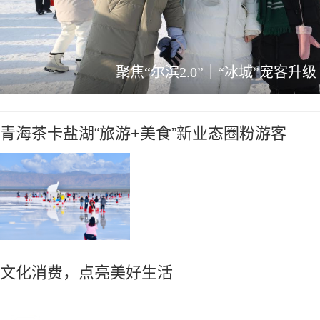
聚焦“尔滨2.0”｜“冰城”宠客升级
青海茶卡盐湖“旅游+美食”新业态圈粉游客
文化消费，点亮美好生活
团创始人、董事长乔元栩：让中式
中信集团总经理张文武：发
八球迈向国际舞台
就全球南方