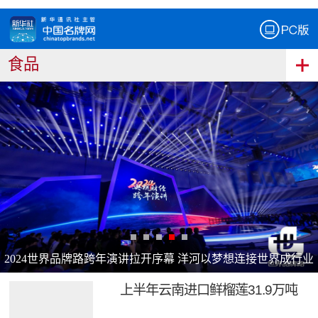
食品
2024世界品牌路跨年演讲拉开序幕 洋河以梦想连接世界成行业
上半年云南进口鲜榴莲31.9万吨
典范