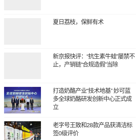
夏日荔枝，保鲜有术
新京报快评：“抗生素牛蛙”屡禁不
止，产销链“合规造假”当除
打造奶酪产业“技术地基” 妙可蓝
多全球奶酪研发创新中心正式成
立
老字号王致和28款产品获清洁标
签0级评价