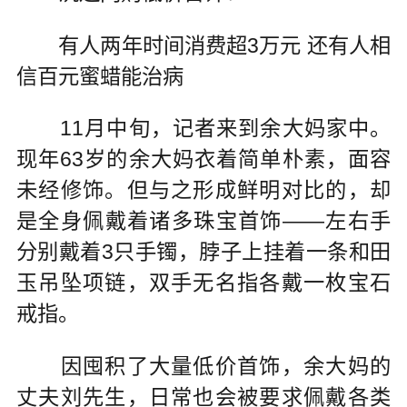
有人两年时间消费超3万元 还有人相
信百元蜜蜡能治病
11月中旬，记者来到余大妈家中。
现年63岁的余大妈衣着简单朴素，面容
未经修饰。但与之形成鲜明对比的，却
是全身佩戴着诸多珠宝首饰——左右手
分别戴着3只手镯，脖子上挂着一条和田
玉吊坠项链，双手无名指各戴一枚宝石
戒指。
因囤积了大量低价首饰，余大妈的
丈夫刘先生，日常也会被要求佩戴各类