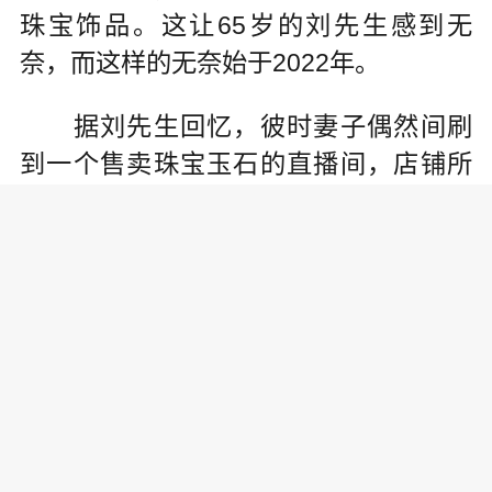
珠宝饰品。这让65岁的刘先生感到无
奈，而这样的无奈始于2022年。
据刘先生回忆，彼时妻子偶然间刷
到一个售卖珠宝玉石的直播间，店铺所
售蜜蜡、翡翠、玛瑙、和田玉等珠宝要
价大多不过百元，这很快吸引了余大妈
的注意。
“因为贵，以前从不会到商场买珠
宝。可现在发现网上价格便宜，所以买
了一大堆。”刘先生记得，余大妈2022年
在直播间下单的第一款珠宝，是售价13.
14元的红色玉髓手镯。余大妈两年时