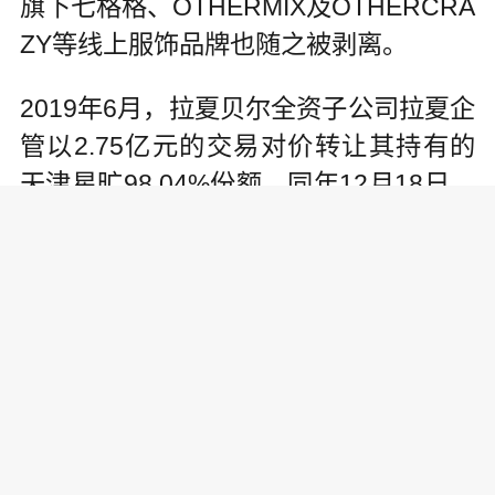
旗下七格格、OTHERMIX及OTHERCRA
ZY等线上服饰品牌也随之被剥离。
2019年6月，拉夏贝尔全资子公司拉夏企
管以2.75亿元的交易对价转让其持有的
天津星旷98.04%份额。同年12月18日，
拉夏企管拟将所持有的形际实业60%股
权以1元的交易对价转让给蓝湖投资管理
咨询(上海)有限公司。针对多次交易，拉
夏贝尔均表示是为进一步减轻公司经营
负担，聚焦核心女装品牌发展。
战略折戟