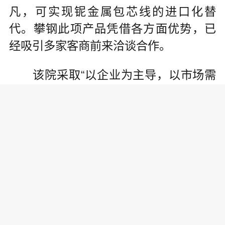
凡，可实现铌金属包芯线的进口化替
代。攀钢此项产品凭借各方面优势，已
经吸引多家客商前来洽谈合作。
该院采取“以企业为主导，以市场需
求为导向”的逆向科技成果转化机制，实
施钛金属过滤器项目，其产品用于过滤
海绵钛生产过程中粗四氯化钛固含量。
孵化该项目时，为满足现场智能化操控
要求，该院组成专门的研发团队，研制
出高效自动化过滤装置系统。目前，该
装置已在钛材公司生产现场使用。与传
统同类型过滤器相比，具有占地小、寿