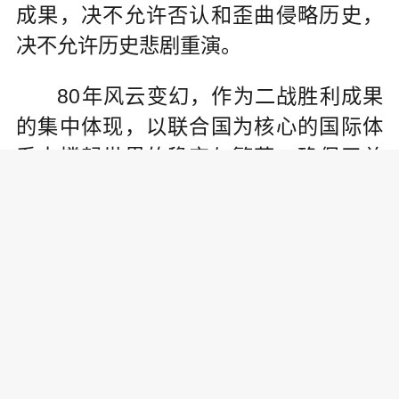
成果，决不允许否认和歪曲侵略历史，
决不允许历史悲剧重演。
80年风云变幻，作为二战胜利成果
的集中体现，以联合国为核心的国际体
系支撑起世界的稳定与繁荣，确保了总
体和平的基本格局，推动了人类文明长
足进步。和平、发展、公平、正义、民
主、自由，是全人类的共同价值，也是
联合国的崇高目标。国际形势越是变乱
交织，我们越要坚持和维护联合国权
威，坚定维护以联合国为核心的国际体
系、以国际法为基础的国际秩序、以联