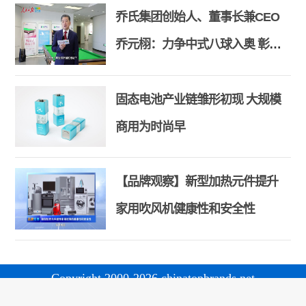
乔氏集团创始人、董事长兼CEO
乔元栩：力争中式八球入奥 彰显
和合共生精神
固态电池产业链雏形初现 大规模
商用为时尚早
【品牌观察】新型加热元件提升
家用吹风机健康性和安全性
Copyright 2000-2026 chinatopbrands.net
版权所有：中国名牌网 京ICP备18047135号