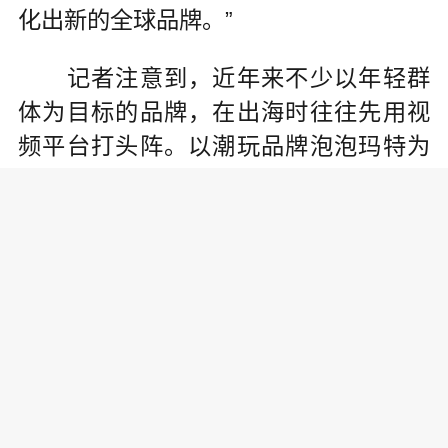
化出新的全球品牌。”
记者注意到，近年来不少以年轻群
体为目标的品牌，在出海时往往先用视
频平台打头阵。以潮玩品牌泡泡玛特为
例，泡泡玛特不仅开设了官方的TikTok账
号，还与TikTok上的众多“网红”合作，让
他们通过创意视频展示泡泡玛特的新品
盲盒，同时邀请头部的网红、达人到泡
泡玛特官方直播间，进行专场直播带
货。一位接近公司的人士透露，这一策
略在东南亚市场已取得了不错的成果。
数据显示，过去一年，TikTok已帮助