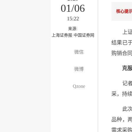
01/06
核心提
15:22
来源:
上证报
上海证券报·中国证券网
结果已于
微信
购销合同
克服
微博
记者了
Qzone
采，持
此次全
品种，两
需求采购