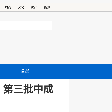
时尚
文化
房产
能源
食品
 第三批中成