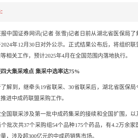
示：
中国证券网讯(记者 张雪)记者日前从湖北省医保局了
2024年12月30日对外公示。正式结果公布后，将组织
等相关工作，预计2025年4月在全国范围内落地执行。
四大集采难点 集采中选率达75%
解到，继牵头19省联采、30省联采后，湖北省医保局
续推进中成药联盟采购工作。
国联采涉及第一批中成药集采的接续和全国扩围，以
个批次共37个采购组54个品种175个药品，有4.2万
量，涉及超300亿元的中成药销售市场。