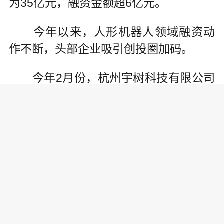
为35亿元，融资金额超6亿元。
今年以来，人形机器人领域融资动
作不断，头部企业吸引创投圈加码。
今年2月份，杭州宇树科技有限公司
(以下简称“宇树科技”)宣布已完成近10亿
元B2轮融资，投资方包括美团、深圳市
创新投资集团有限公司、金石投资有限
公司等。9月份，宇树科技宣布完成C轮
融资。
今年11月份，北京银河通用机器人
有限公司完成了一笔5亿元的战略轮融