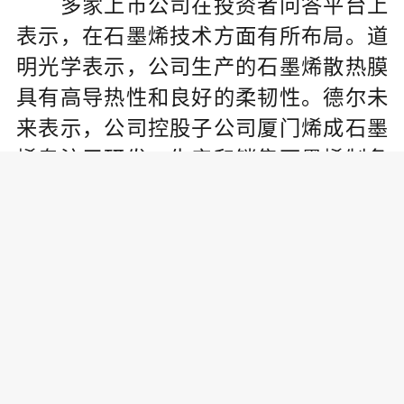
多家上市公司在投资者问答平台上
表示，在石墨烯技术方面有所布局。道
明光学表示，公司生产的石墨烯散热膜
具有高导热性和良好的柔韧性。德尔未
来表示，公司控股子公司厦门烯成石墨
烯专注于研发、生产和销售石墨烯制备
设备以及石墨烯相关产品的应用推广。
方大炭素表示，公司石墨烯取暖画已经
获得了中国国家强制性产品认证(CCC)证
书。
据证券时报·数据宝统计，A股中布
局石墨烯技术的上市公司共有32家。从
行业分布上来看，布局石墨烯技术的上