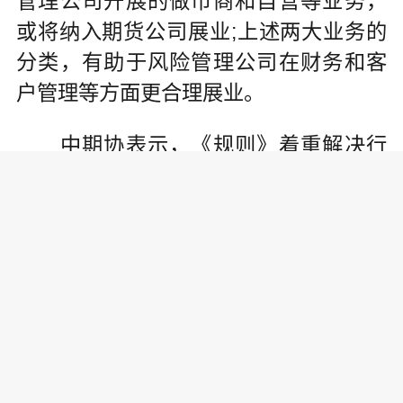
管理公司开展的做市商和自营等业务，
或将纳入期货公司展业;上述两大业务的
分类，有助于风险管理公司在财务和客
户管理等方面更合理展业。
中期协表示，《规则》着重解决行
业发展暴露的突出问题，通过明确业务
类型、规范展业行为、细化财务处理、
强化风险管控，配套相应自律管理措
施，消除监管空白和盲区，着力提升大
宗商品风险管理业务专业化、规范化水
平，以更好服务于国家经济发展战略大
局。