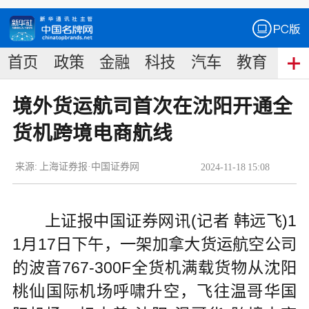
首页
政策
金融
科技
汽车
教育
食
境外货运航司首次在沈阳开通全
货机跨境电商航线
来源:
上海证券报·中国证券网
2024
-
11
-
18
15:08
上证报中国证券网讯(记者 韩远飞)1
1月17日下午，一架加拿大货运航空公司
的波音767-300F全货机满载货物从沈阳
桃仙国际机场呼啸升空，飞往温哥华国