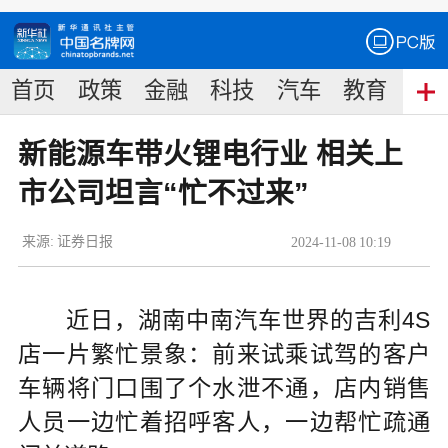
首页
政策
金融
科技
汽车
教育
食
新能源车带火锂电行业 相关上
市公司坦言“忙不过来”
来源:
证券日报
2024
-
11
-
08
10:19
近日，湖南中南汽车世界的吉利4S
店一片繁忙景象：前来试乘试驾的客户
车辆将门口围了个水泄不通，店内销售
人员一边忙着招呼客人，一边帮忙疏通