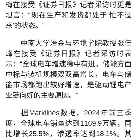
梅在接受《证券日报》记者采访时更是
坦言：“现在生产和发货都处于‘忙不过
来’的状态。”
中南大学冶金与环境学院教授张佳
峰在接受《证券日报》记者采访时表
示：“全球电车增速稳中有进，储能方面
中标与装机规模双双高增长，电车与储
能市场都跑出较好增速，是驱动锂电产
业链向好的主要原因。”
据Marklines数据，2024年前三季
度，全球电车销量达到1169.9万辆，同
比增长25.5%，渗透率达到18.1%。其