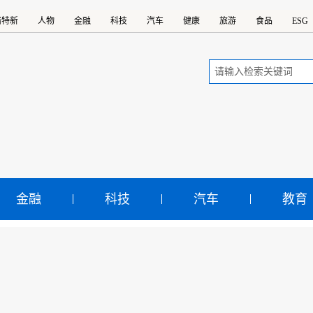
精特新
人物
金融
科技
汽车
健康
旅游
食品
ESG
金融
科技
汽车
教育
必优等公司停牌筹划资产
示：