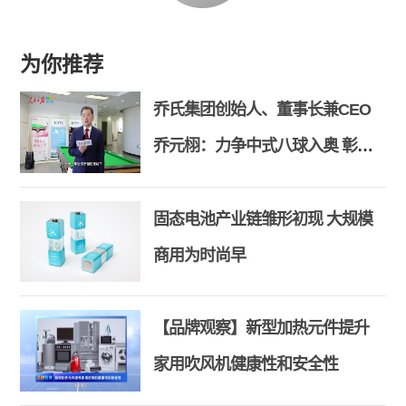
为你推荐
乔氏集团创始人、董事长兼CEO
乔元栩：力争中式八球入奥 彰显
和合共生精神
固态电池产业链雏形初现 大规模
商用为时尚早
【品牌观察】新型加热元件提升
家用吹风机健康性和安全性