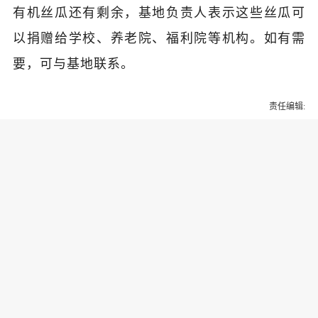
有机丝瓜还有剩余，基地负责人表示这些丝瓜可
以捐赠给学校、养老院、福利院等机构。如有需
要，可与基地联系。
责任编辑:
为你推荐
乔氏集团创始人、董事长兼CEO
乔元栩：力争中式八球入奥 彰显