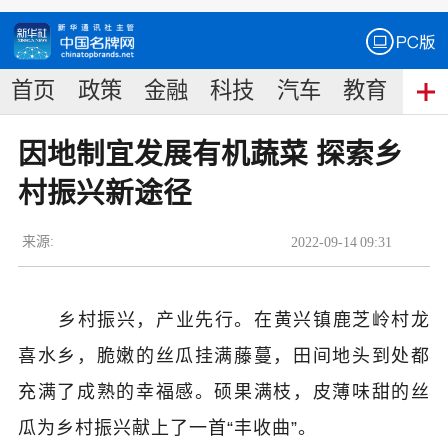
首页
政策
金融
科技
汽车
教育
食
因地制宜发展有机蔬菜 探索乡
村振兴新途径
来源:
2022
-
09
-
14
09:31
乡村振兴，产业先行。在黄兴镇鹿芝岭村龙
喜水乡，脆嫩的丝瓜挂满藤蔓，田间地头到处都
充满了成熟的幸福感。硕果满枝，皮薄味甜的丝
瓜为乡村振兴献上了一首“丰收曲”。