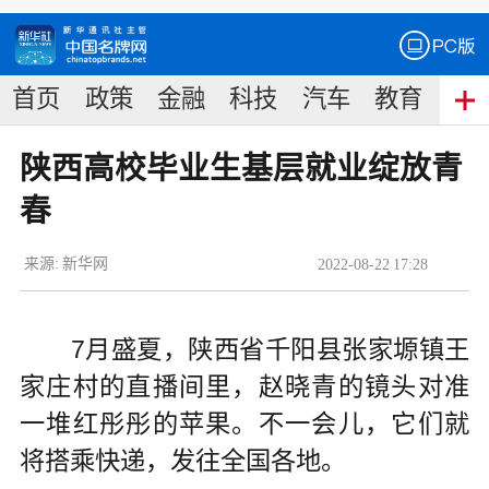
首页
政策
金融
科技
汽车
教育
食
陕西高校毕业生基层就业绽放青
春
来源:
新华网
2022
-
08
-
22
17:28
7月盛夏，陕西省千阳县张家塬镇王
家庄村的直播间里，赵晓青的镜头对准
一堆红彤彤的苹果。不一会儿，它们就
将搭乘快递，发往全国各地。