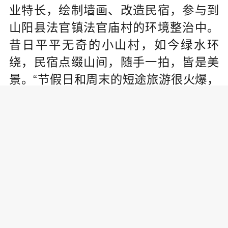
业特长，绘制墙画、改造民宿，参与到
山阳县法官镇法官庙村的环境整治中。
昔日平平无奇的小山村，如今绿水环
绕，民宿点缀山间，随手一拍，皆是美
景。“节假日和周末的短途旅游很火爆，
去年游客量近8万人次。”她说。
选调生、“三支一扶”计划、农村特岗
教师计划……一系列面向基层的就业服
务项目不断发力，带动着越来越多有知
识、懂技能的高校毕业生到基层广阔天
地锤炼身心。2019年至今，位于秦岭南
麓的洛南县通过“三支一扶”计划招募到54