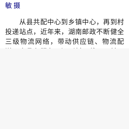
敏 摄
从县共配中心到乡镇中心，再到村
投递站点，近年来，湖南邮政不断健全
三级物流网络，带动供应链、物流配
送、商品和服务下沉到村。截至目前，
湖南邮政已建成县级共配中心82个，202
4年全年累计实现快递进村业务量1.69亿
件，代投其他社会快递公司进村快件347
4万件，实现邮政快递全面进村，助力社
会快递加速进村。
农村寄递能力提升，让农产品上
行、山货出山更加便捷。新化县白溪镇