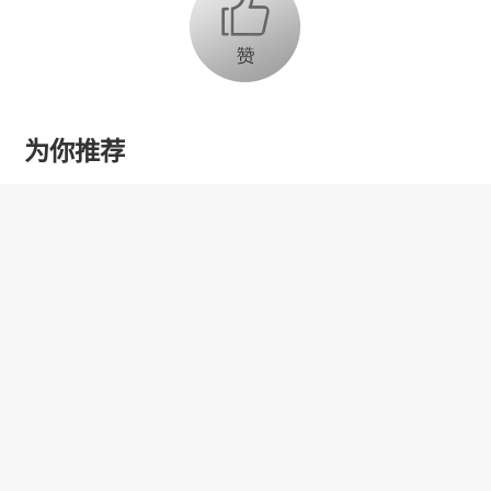
为你推荐
乔氏集团创始人、董事长兼CEO
乔元栩：力争中式八球入奥 彰显
和合共生精神
固态电池产业链雏形初现 大规模
商用为时尚早
【品牌观察】新型加热元件提升