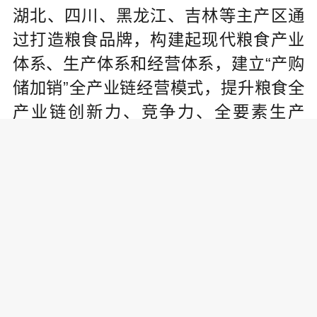
湖北、四川、黑龙江、吉林等主产区通
过打造粮食品牌，构建起现代粮食产业
体系、生产体系和经营体系，建立“产购
储加销”全产业链经营模式，提升粮食全
产业链创新力、竞争力、全要素生产
率，推动粮食产业向价值链中高端迈
进。从卖原粮向卖产品转型，从“大粮仓”
向“大厨房”转型，从粮食大省向粮食强省
转型，此举促进农民增收、企业增效和
区域经济发展，实现多赢共赢。
粮食品牌是打开市场的通行证、产
品畅销的风向标。俗话说，一滴好油香