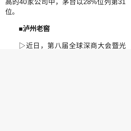
高的40家公司中，茅台以28%位列第31
位。
■泸州老窖
▷近日，第八届全球深商大会暨光
明科学城大会开幕式暨颁奖盛典在深圳
盛大开幕，泸州老窖集团股份公司党委
书记、董事长刘淼受邀出席并致欢迎
辞。他表示，泸州老窖秉承“天地同酿，
人间共生”的企业哲学和“敢为人先”的深
商精神，积极推进“四大创新”，助推中国
白酒高质量发展：一是推进模式创新；
二是推进品牌创新；三是推进数智创