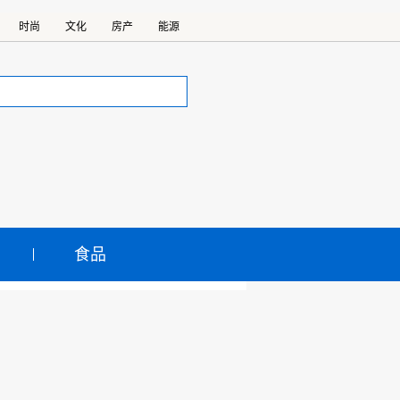
时尚
文化
房产
能源
食品
机公司，携新