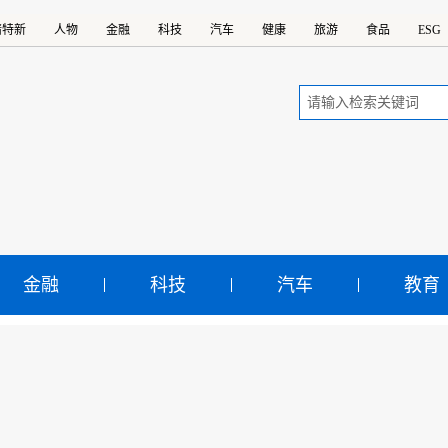
精特新
人物
金融
科技
汽车
健康
旅游
食品
ESG
金融
科技
汽车
教育
弗航空收购加拿大墨菲飞
型亮相EAA飞来者大会