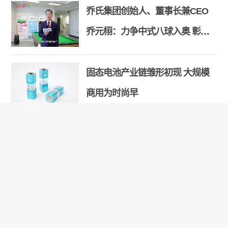
乔氏集团创始人、董事长兼CEO
乔元栩：力争中式八球入奥 彰显
和合共生精神
固态电池产业链雏形初现 大规模
商用为时尚早
【品牌观察】新型加热元件提升
家用吹风机健康性和安全性
Copyright 2000-2026 chinatopbrands.net
版权所有：中国名牌网 京ICP备18047135号