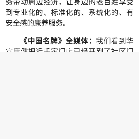
务带动周边经济，让身边的老百姓享受
到专业化的、标准化的、系统化的、有
安全感的康养服务。
《中国名牌》全媒体：
我们看到华
宣康健把近千家门店已经开到了社区门
口，提高了企业在老百姓身边的认知
度。在获客引流和服务质量保障方面，
华宣康健有哪些优势，具体有哪些措
施？
麻玲玲：
我们能够为老百姓提供的
最大的一个差异化且有保障的服务就是
我们的中国非物质文化遗产认证的项