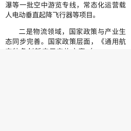
瀑等一批空中游览专线，常态化运营载
人电动垂直起降飞行器等项目。
二是物流领域，国家政策与产业生
态同步完善。国家政策层面，《通用航
空装备创新应用实施方案（2024-2030
年）》明确指出，要聚焦“干—支—末”物
流配送需求，推进电动垂直起降航空器
（eVTOL）等一批新型消费通用航空装
备适航取证。探索智慧物流新模式，推
动大型无人配送支线物流连线组网，推
动构建航空物流配送网络。产业生态层
面，各物流公司积极布局低空物流产业