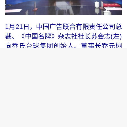
1月21日，中国广告联合有限责任公司总
裁、《中国名牌》杂志社社长苏会志(左)
向乔氏台球集团创始人、董事长乔元栩
颁发合作伙伴证书 《中国名牌》杂志社
供图
2024年，乔氏台球集团与WPA(世界
撞球协会)签订了合作协议，将为中式八
球进军奥运会打造面向全球75个国家、9
个不同种类的国家级、洲际级和国际级
赛事。同年，乔氏台球集团签约成为AN