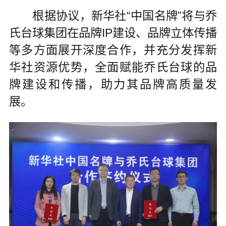
根据协议，新华社“中国名牌”将与乔
氏台球集团在品牌IP建设、品牌立体传播
等多方面展开深度合作，并充分发挥新
华社资源优势，全面赋能乔氏台球的品
牌建设和传播，助力其品牌高质量发
展。