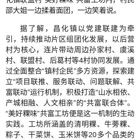
邵大姐一边揉着面团，一边笑着说。
据了解，昌化镇以党建联建为牵
引，持续推动片区组团化发展，以后营
村为核心，连片带动周边孙家村、虞溪
村、联盟村、后葛村等4村协同发展。通
过全面整合“镇村企民”多方资源，探索建
立“项目联推、服务联动、问题联解、共
富联动”运行机制，积极打造“山水相依、
产城相融、人文相亲”的“共富联合体”。
“美好粿味”共富工坊便是这一机制的生动
实践。工坊所涵盖的清明粿、牛蒡粿、
粽子、干菜饼、玉米饼等20多个品类的