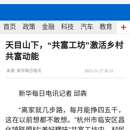
首页
政策
金融
科技
汽车
教育
食
天目山下，“共富工坊”激活乡村
共富动能
来源:
新华每日电讯
2025
-
11
-
27
16:31
新华每日电讯记者 邱犇
“离家就几步路，每月能挣四五千，
这在以前想都不敢想。”杭州市临安区昌
化镇联盟村“美好粿味”共富工坊内，村民