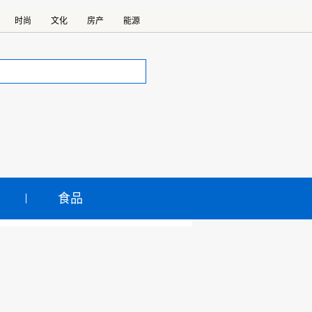
时尚
文化
房产
能源
食品
疆奇台邂逅美