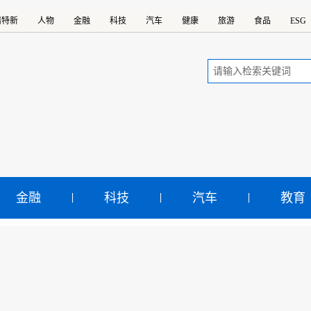
精特新
人物
金融
科技
汽车
健康
旅游
食品
ESG
金融
科技
汽车
教育
诗如画的田野风光：在新
乡村