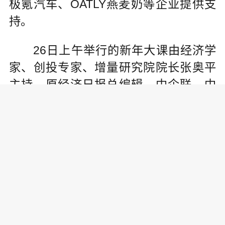
极氪汽车、OATLY燕麦奶等企业提供支
持。
26日上午举行的新年大课由经济学
家、创投专家、增量研究院院长张奥平
主持。原经济日报总编辑、中企联、中
国企业家协会副会长冯并，广西天昌投
资有限公司董事长、广西正和岛主席陈
耀宗，民进中央经济委员会副主任、正
和岛首席经济学家王林，中国上市公司
协会会长、中国企业改革与发展研究会
会长宋志平等嘉宾先后带来致辞与主题
演讲。随后的案例分享环节，依文集团
董事长夏华，星星充电创始人邵丹薇，