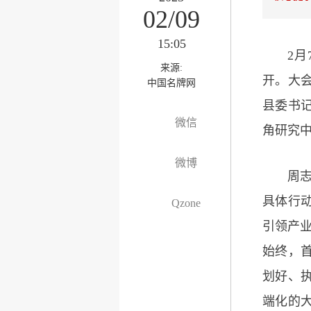
02/09
15:05
2
来源:
开。大
中国名牌网
县委书
微信
角研究
微博
周
具体行
Qzone
引领产业
始终，
划好、
端化的