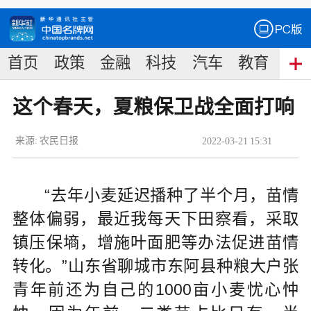
首页
政策
金融
科技
汽车
教育
食
这个春天，夏粮保卫战全面打响
来源:
农民日报
2022
-
03
-
21
15:31
“去年小麦延迟播种了半个月，苗情
整体偏弱，最近我每天下田察看，采取
镇压保墒，增施叶面肥等办法促进苗情
转化。”山东省聊城市东阿县种粮大户张
青年前还为自己的1000亩小麦忧心忡