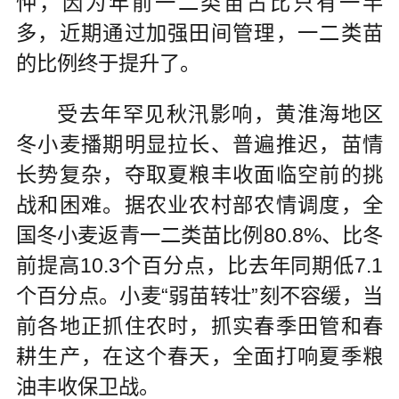
忡，因为年前一二类苗占比只有一半
多，近期通过加强田间管理，一二类苗
的比例终于提升了。
受去年罕见秋汛影响，黄淮海地区
冬小麦播期明显拉长、普遍推迟，苗情
长势复杂，夺取夏粮丰收面临空前的挑
战和困难。据农业农村部农情调度，全
国冬小麦返青一二类苗比例80.8%、比冬
前提高10.3个百分点，比去年同期低7.1
个百分点。小麦“弱苗转壮”刻不容缓，当
前各地正抓住农时，抓实春季田管和春
耕生产，在这个春天，全面打响夏季粮
油丰收保卫战。