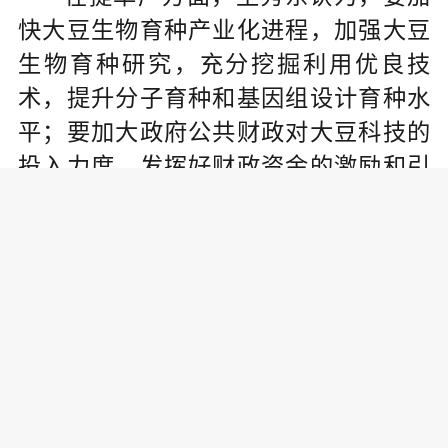
快大豆生物育种产业化进程，加强大豆
生物育种研究，充分挖掘利用优良技
术，提升分子育种和基因组设计育种水
平；要加大政府公共财政对大豆科技的
投入力度，发挥好财政资金的激励和引
导作用，创造良好的农业科技创新环
境。
在找替代方面，要继续有效利用长
江中下游冬闲田扩种油菜，鼓励在新疆
棉花次适宜区种花生，改造低产油茶增
加产量。