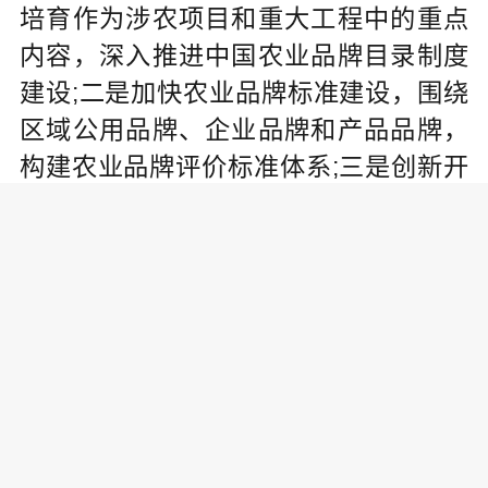
培育作为涉农项目和重大工程中的重点
内容，深入推进中国农业品牌目录制度
建设;二是加快农业品牌标准建设，围绕
区域公用品牌、企业品牌和产品品牌，
构建农业品牌评价标准体系;三是创新开
展农业品牌营销，深入挖掘农耕文化价
值，推动“文化+技术+平台”与品牌营销的
深度融合，提升中国农业品牌知名度、
美誉度和影响力;四是加强专业人才培
养，培育一批农业品牌理论研究人才、
农业品牌经营管理人才和农业品牌营销
推广人才;五是实施农业品牌海外营销计
划，优先支持国内优秀农业品牌参加国