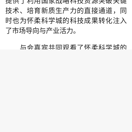
提供了利用国家战略科技资源突破关键
技术、培育新质生产力的直接通道，同
时也为怀柔科学城的科技成果转化注入
了市场导向与产业活力。
与会嘉宾共同观看了怀柔科学城的
专题宣传片，系统了解了怀柔科学城的
发展愿景、重大科技基础设施集群与共
性技术平台建设情况，以及区内高新技
术企业的创新成果。嘉宾一行还实地参
观了北京怀柔科学城科学设施区域协同
中心。
责任编辑: