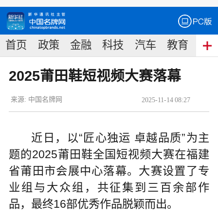
首页
政策
金融
科技
汽车
教育
食
2025莆田鞋短视频大赛落幕
来源:
中国名牌网
2025
-
11
-
14
08:27
近日，以“匠心独运 卓越品质”为主
题的2025莆田鞋全国短视频大赛在福建
省莆田市会展中心落幕。大赛设置了专
业组与大众组，共征集到三百余部作
品，最终16部优秀作品脱颖而出。