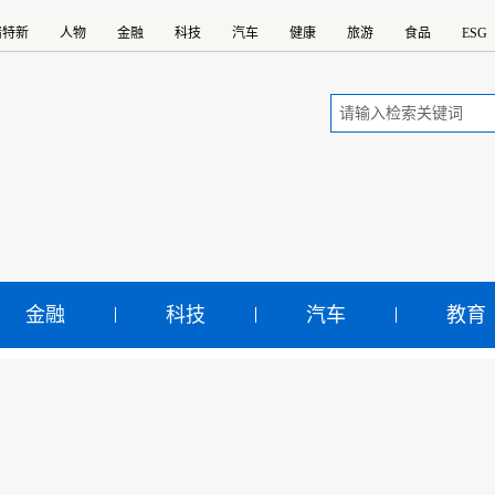
精特新
人物
金融
科技
汽车
健康
旅游
食品
ESG
金融
科技
汽车
教育
江杭甬高速宁波三期工程
顺利封顶