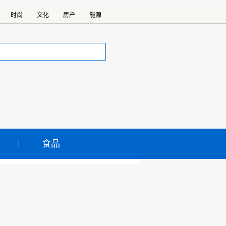
时尚
文化
房产
能源
食品
甬江特大桥主