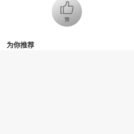
为你推荐
乔氏集团创始人、董事长兼CEO
乔元栩：力争中式八球入奥 彰显
和合共生精神
固态电池产业链雏形初现 大规模
商用为时尚早
【品牌观察】新型加热元件提升