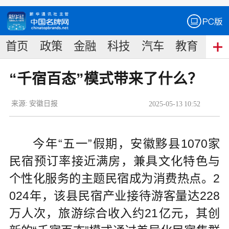
首页
政策
金融
科技
汽车
教育
食
“千宿百态”模式带来了什么？
来源:
安徽日报
2025
-
05
-
13
10:52
今年“五一”假期，安徽黟县1070家
民宿预订率接近满房，兼具文化特色与
个性化服务的主题民宿成为消费热点。2
024年，该县民宿产业接待游客量达228
万人次，旅游综合收入约21亿元，其创