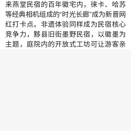
来燕堂民宿的百年徽宅内，徕卡、哈苏
等经典相机组成的“时光长廊”成为新晋网
红打卡点。非遗体验同样成为民宿核心
竞争力，黟县旧街墨野民宿，以徽墨为
主题，庭院内的开放式工坊可让游客亲
手参与炼烟、捶打、描金等古法制墨工
序。
政策规范集群发展
民宿升级产业中枢
黟县通过科学规划与政策规范推动
民宿品质化、集群化。当地出台《黟县