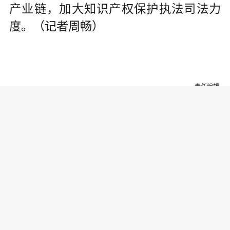
产业链，加大知识产权保护执法司法力
度。（记者周畅）
责任编辑:
为你推荐
乔氏集团创始人、董事长兼CEO
乔元栩：力争中式八球入奥 彰显