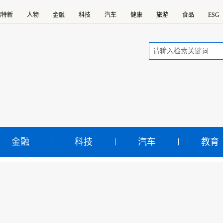
精特新
人物
金融
科技
汽车
健康
旅游
食品
ESG
金融
科技
汽车
教育
南双品网购节启动
示：