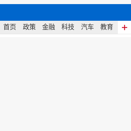
首页
政策
金融
科技
汽车
教育
食
上海首批 “标准化家长学校”出
炉
来源:
新华网
2025
-
04
-
25
10:18
新华网上海4月24日电(记者黄安琪)
2025年第十二届上海市家庭教育大讲坛
暨“标准化家长学校建设”(上海)启动仪式
于日前在上海青浦区世外学校举行，上