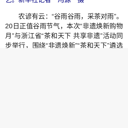
农谚有云：“谷雨谷雨，采茶对雨”。
20日正值谷雨节气，本次“非遗焕新购物
月”与浙江省“茶和天下 共享非遗”活动同
步举行，围绕“非遗焕新”“茶和天下”遴选
了150余种“非遗好物”。在现场，观众可
以看到西湖龙井、碧螺春、铁观音等国
内诸多名茶，也可以看到多种茶具和茶
点，其中许多茶具来自汝窑、定窑、龙
泉窑、景德镇窑等历史名窑。