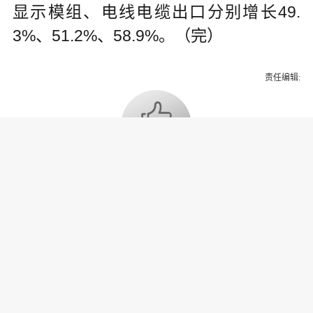
显示模组、电线电缆出口分别增长49.
3%、51.2%、58.9%。（完）
责任编辑:
为你推荐
乔氏集团创始人、董事长兼CEO
乔元栩：力争中式八球入奥 彰显
和合共生精神