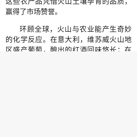
这些农产品凭借火山土壤孕育的品质，
赢得了市场赞誉。
环顾全球，火山与农业能产生奇妙
的化学反应。在意大利，维苏威火山地
区盛产葡萄，酿出的红酒回味悠长；在
冰岛，地热滋养了绿色温室，生产出可
口的西红柿、黄瓜；在中国山东的昌
乐，当地人将火山元素融入品牌建设，
创新性提出火山农业概念，构建起“1+N”
火山农业品牌体系，推出“火山农八鲜”区
域公用品牌，带动南瓜、小米、西红柿
等产品走上品牌化的快车道。