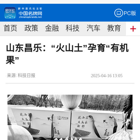
首页
政策
金融
科技
汽车
教育
食
山东昌乐：“火山土”孕育“有机
果”
来源:
科技日报
2025
-
04
-
16
13:05