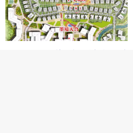
可可豆、墨境天合、千鸟动画，这
几家在天府长岛园区里的公司，相互距
离只有100多米。（资料图）
“可可豆有个执行制片人陈姐（可可
豆动画执行制片人 陈畅红），是个大嗓
门。她遇到棘手问题的时候，我在楼上
就能听见她在下面喊‘杨科！在哪
呢？！’就像邻居一样。”杨科说。