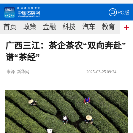
首页
政策
金融
科技
汽车
教育
食
广西三江：茶企茶农“双向奔赴”
谱“茶经”
来源:
新华网
2025
-
03
-
25
09:24