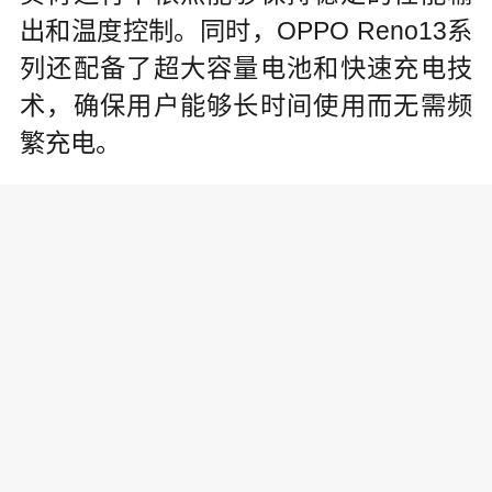
出和温度控制。同时，OPPO Reno13系
列还配备了超大容量电池和快速充电技
术，确保用户能够长时间使用而无需频
繁充电。
值得一提的是，OPPO Reno13系列
还打破了设备间的生态壁垒，实现了与i
OS设备的一碰传功能。这一创新使得用
户只需轻轻一碰即可实现不同操作系统
设备间的快速互传，简化了文件分享的
流程。
此外，OPPO Reno13系列还搭载了